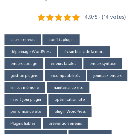
4.9/5 - (14 votes)
causes erreurs
conflits plugin
dépannage WordPress
écran blanc de la mort
erreurs codage
erreurs fatales
erreurs syntaxe
gestion plugins
incompatibilités
journaux erreurs
limites mémoire
maintenance site
mise à jour plugin
optimisation site
performance site
plugin WordPress
Plugins fiables
prévention erreurs