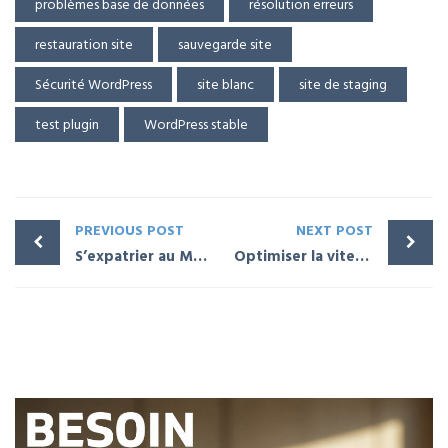
problèmes base de données
résolution erreurs
restauration site
sauvegarde site
Sécurité WordPress
site blanc
site de staging
test plugin
WordPress stable
PREVIOUS POST
NEXT POST
S’expatrier au Maroc : Nos conseils
Optimiser la vitesse de votre site WordPress en 10 étapes simples