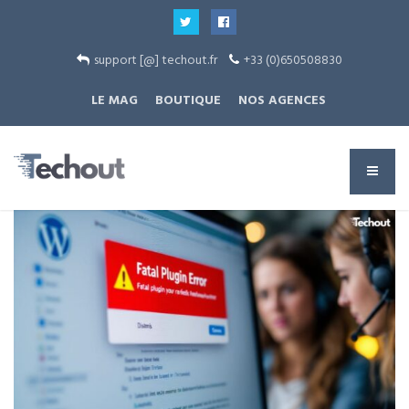
support [@] techout.fr
+33 (0)650508830
LE MAG
BOUTIQUE
NOS AGENCES