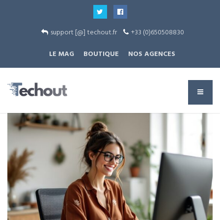
support [@] techout.fr
+33 (0)650508830
LE MAG
BOUTIQUE
NOS AGENCES