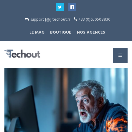
support [@] techout.fr
+33 (0)650508830
LE MAG
BOUTIQUE
NOS AGENCES