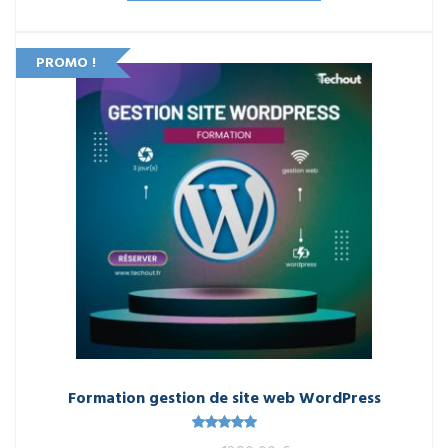
était :
est :
449,00 €.
349,00 €.
PROMO !
Formation gestion de site web WordPress
Note
5.00