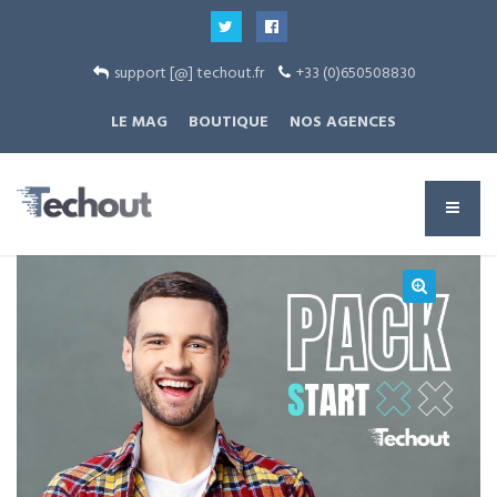
support [@] techout.fr
+33 (0)650508830
LE MAG
BOUTIQUE
NOS AGENCES
🔍