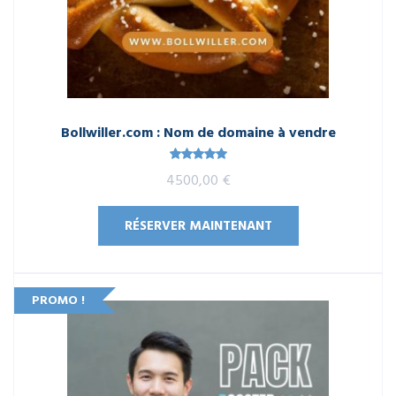
Bollwiller.com : Nom de domaine à vendre
Note
5.00
4500,00
€
sur 5
RÉSERVER MAINTENANT
PROMO !