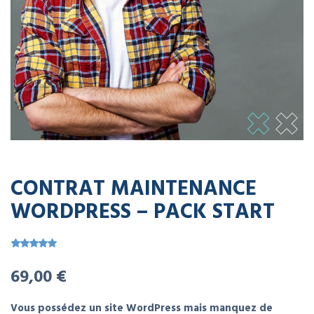
CONTRAT MAINTENANCE
WORDPRESS – PACK START
Noté
1
5.00
69,00
€
sur 5 basé
sur
notation
client
Vous possédez un site WordPress mais manquez de