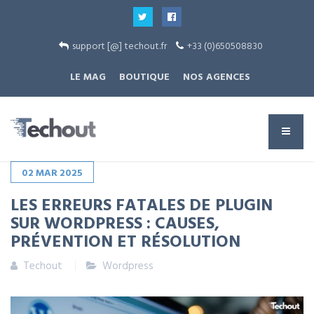
support [@] techout.fr
+33 (0)650508830
LE MAG
BOUTIQUE
NOS AGENCES
02
MAR
2025
LES ERREURS FATALES DE PLUGIN
SUR WORDPRESS : CAUSES,
PRÉVENTION ET RÉSOLUTION
Techout
Wordpress