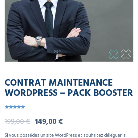
CONTRAT MAINTENANCE
WORDPRESS – PACK BOOSTER
Noté
1
5.00
Le
Le
199,00
€
149,00
€
sur 5 basé
sur
notation
prix
prix
client
Si vous possédez un site WordPress et souhaitez déléguer la