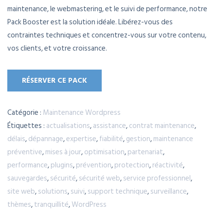
maintenance, le webmastering, et le suivi de performance, notre
initial
actuel
Pack Booster est la solution idéale. Libérez-vous des
était :
est :
contraintes techniques et concentrez-vous sur votre contenu,
vos clients, et votre croissance.
199,00 €.
149,00 €.
RÉSERVER CE PACK
Catégorie :
Maintenance Wordpress
Étiquettes :
actualisations
,
assistance
,
contrat maintenance
,
délais
,
dépannage
,
expertise
,
fiabilité
,
gestion
,
maintenance
préventive
,
mises à jour
,
optimisation
,
partenariat
,
performance
,
plugins
,
prévention
,
protection
,
réactivité
,
sauvegardes
,
sécurité
,
sécurité web
,
service professionnel
,
site web
,
solutions
,
suivi
,
support technique
,
surveillance
,
thèmes
,
tranquillité
,
WordPress