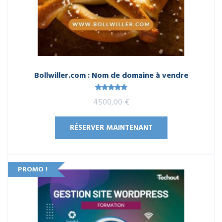
Bollwiller.com : Nom de domaine à vendre
Note
5.00
4500,00
€
sur 5
RÉSERVER MAINTENANT
PROMO !