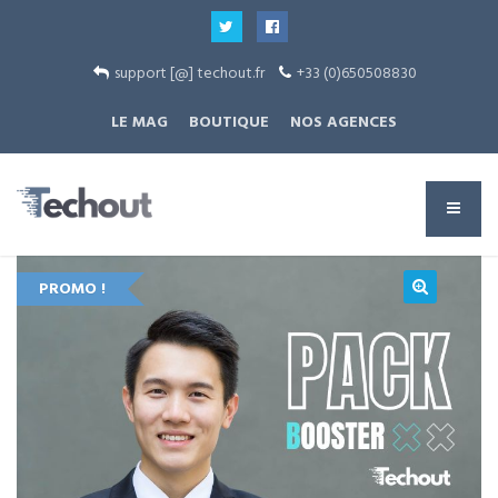
support [@] techout.fr
+33 (0)650508830
LE MAG
BOUTIQUE
NOS AGENCES
PROMO !
🔍