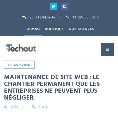
support [@] techout.fr
+33 (0)650508830
LE MAG
BOUTIQUE
NOS AGENCES
06
AVR
2026
MAINTENANCE DE SITE WEB : LE
CHANTIER PERMANENT QUE LES
ENTREPRISES NE PEUVENT PLUS
NÉGLIGER
Techout
Tech