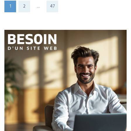
1
2
…
47