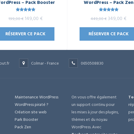
ordPress – Pack Booster
WordPress – Pack Zen
Note
5.00
Note
5.00
Le
Le
Le
Le
149,00
€
349,00
€
199,00
€
449,00
€
sur 5
sur 5
prix
prix
prix
prix
RÉSERVER CE PACK
RÉSERVER CE PACK
initial
actuel
initial
act
était :
est :
était :
est 
199,00 €.
149,00 €.
449,00 €.
349
out.fr
Colmar - France
0650508830
Maintenance WordPress
On vous offre également
Te
e
WordPress piraté ?
un support continu pour
rép
Création site web
les mises à jour des plugins,
per
Park Booster
thèmes et du noyau
pro
Pack Zen
WordPress. Avec