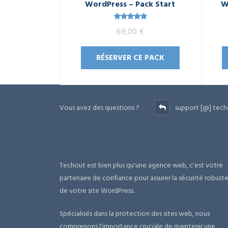
WordPress – Pack Start
W
Note
5.00
69,00
€
sur 5
RÉSERVER CE PACK
Vous avez des questions ?
support [@] tech
Techout est bien plus qu'une agence web, c'est votre
partenaire de confiance pour assurer la sécurité robust
de votre site WordPress.
Spécialisés dans la protection des sites web, nous
comprenons l'importance cruciale de maintenir une