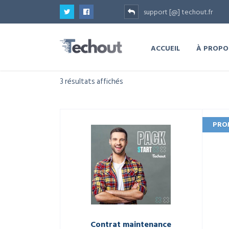
support [@] techout.fr
ACCUEIL
À PROPO
3 résultats affichés
PRO
Contrat maintenance