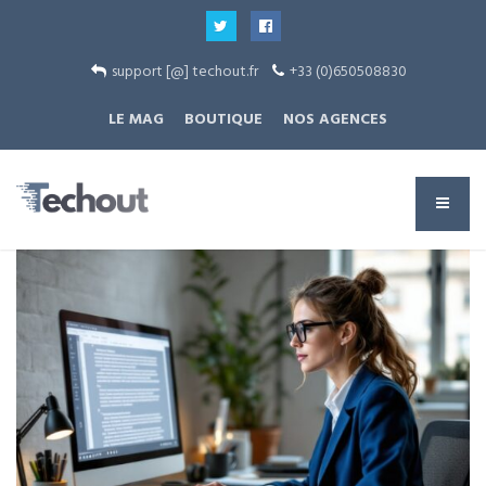
support [@] techout.fr
+33 (0)650508830
LE MAG
BOUTIQUE
NOS AGENCES