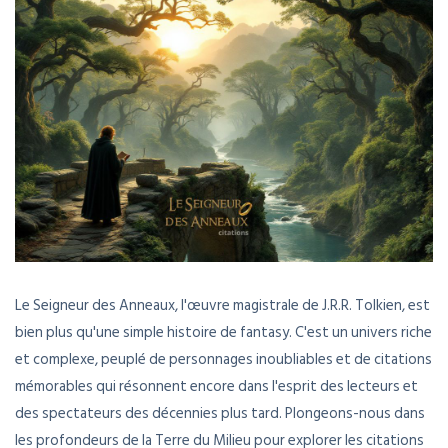
Le Seigneur des Anneaux, l'œuvre magistrale de J.R.R. Tolkien, est
bien plus qu'une simple histoire de fantasy. C'est un univers riche
et complexe, peuplé de personnages inoubliables et de citations
mémorables qui résonnent encore dans l'esprit des lecteurs et
des spectateurs des décennies plus tard. Plongeons-nous dans
les profondeurs de la Terre du Milieu pour explorer les citations