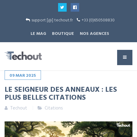
support [@] techout.fr
+33 (0)650508830
LE MAG
BOUTIQUE
NOS AGENCES
09
MAR
2025
LE SEIGNEUR DES ANNEAUX : LES
PLUS BELLES CITATIONS
Techout
Citations