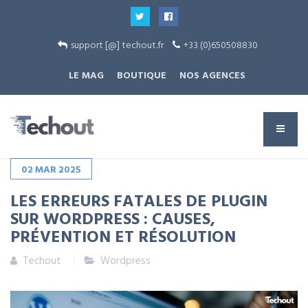
support [@] techout.fr
+33 (0)650508830
LE MAG
BOUTIQUE
NOS AGENCES
02
MAR
2025
LES ERREURS FATALES DE PLUGIN
SUR WORDPRESS : CAUSES,
PRÉVENTION ET RÉSOLUTION
Techout
Wordpress