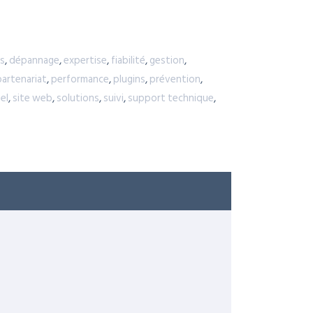
is
,
dépannage
,
expertise
,
fiabilité
,
gestion
,
partenariat
,
performance
,
plugins
,
prévention
,
el
,
site web
,
solutions
,
suivi
,
support technique
,