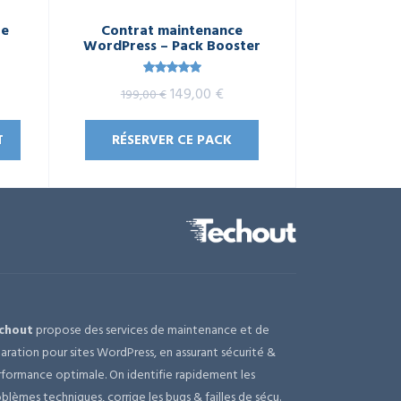
te
Contrat maintenance
WordPress – Pack Booster
Note
5.00
Le
Le
149,00
€
199,00
€
sur 5
x
prix
prix
T
RÉSERVER CE PACK
tuel
initial
actuel
 :
était :
est :
90,00 €.
199,00 €.
149,00 €.
chout
propose des services de maintenance et de
aration pour sites WordPress, en assurant sécurité &
formance optimale. On identifie rapidement les
blèmes techniques, corrige les bugs & failles de sécu.