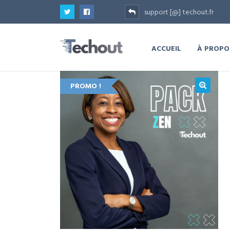
support [@] techout.fr
ACCUEIL
À PROPO
PROMO !
🔍