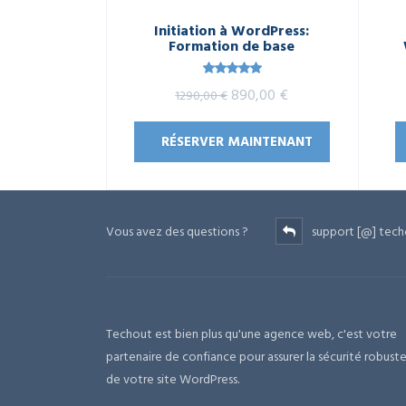
Initiation à WordPress:
Formation de base
Note
5.00
Le
Le
890,00
€
1290,00
€
sur 5
prix
prix
RÉSERVER MAINTENANT
initial
actuel
était :
est :
1290,00 €.
890,00 €.
Vous avez des questions ?
support [@] tech
Techout est bien plus qu'une agence web, c'est votre
partenaire de confiance pour assurer la sécurité robust
de votre site WordPress.