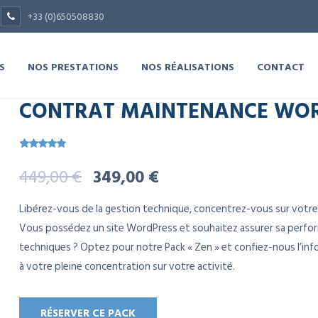
+33 (0)650508830
S
NOS PRESTATIONS
NOS RÉALISATIONS
CONTACT
CONTRAT MAINTENANCE WOR
Noté
1
5.00
Le
Le
449,00
€
349,00
€
sur 5 basé
sur
notation
prix
prix
client
Libérez-vous de la gestion technique, concentrez-vous sur votre
Vous possédez un site WordPress et souhaitez assurer sa perform
initial
actuel
techniques ? Optez pour notre Pack « Zen » et confiez-nous l’info
était :
est :
à votre pleine concentration sur votre activité.
449,00 €.
349,00 €.
RÉSERVER CE PACK