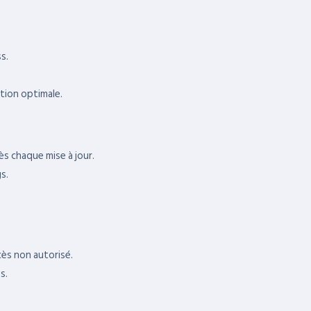
s.
tion optimale.
s chaque mise à jour.
s.
cès non autorisé.
s.