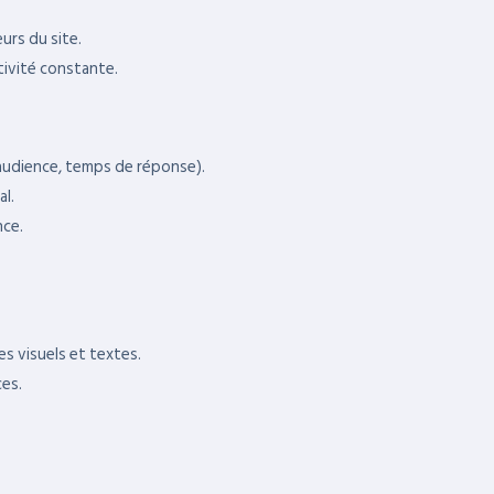
urs du site.
tivité constante.
, audience, temps de réponse).
al.
nce.
es visuels et textes.
es.