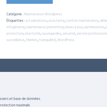
Catégorie :
Maintenance Wordpress
Étiquettes :
actualisations
,
assistance
,
contrat maintenance
,
déla
infogérance
,
maintenance préventive
,
mises à jour
,
optimisation
,
protection
,
réactivité
,
sauvegardes
,
sécurité
,
service professionn
surveillance
,
thèmes
,
tranquillité
,
WordPress
ssiers et base de données.
protection maximale.