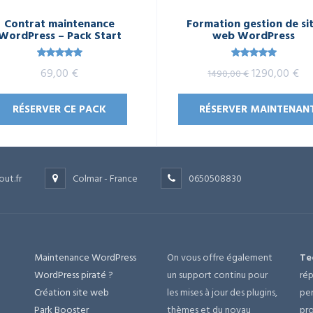
Contrat maintenance
Formation gestion de si
WordPress – Pack Start
web WordPress
Note
5.00
Note
5.00
Le
Le
69,00
€
1290,00
€
1490,00
€
sur 5
sur 5
prix
pri
RÉSERVER CE PACK
RÉSERVER MAINTENAN
initial
ac
était :
est
1490,00 €.
12
out.fr
Colmar - France
0650508830
Maintenance WordPress
On vous offre également
Te
e
WordPress piraté ?
un support continu pour
rép
Création site web
les mises à jour des plugins,
per
Park Booster
thèmes et du noyau
pro