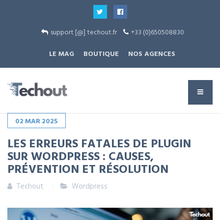
support [@] techout.fr
+33 (0)650508830
LE MAG
BOUTIQUE
NOS AGENCES
02
MAR
2025
LES ERREURS FATALES DE PLUGIN
SUR WORDPRESS : CAUSES,
PRÉVENTION ET RÉSOLUTION
Techout
Wordpress