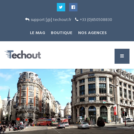
support [@] techout.fr
+33 (0)650508830
LE MAG
BOUTIQUE
NOS AGENCES