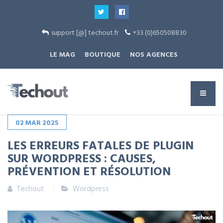
support [@] techout.fr
+33 (0)650508830
LE MAG
BOUTIQUE
NOS AGENCES
02
MAR
2025
LES ERREURS FATALES DE PLUGIN
SUR WORDPRESS : CAUSES,
PRÉVENTION ET RÉSOLUTION
Techout
Wordpress