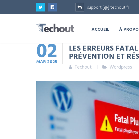
support [@] techout.fr
ACCUEIL
À PROPO
02
LES ERREURS FATAL
PRÉVENTION ET RÉ
MAR
2025
Techout
Wordpress