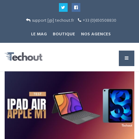
support [@] techout.fr
+33 (0)650508830
LE MAG
BOUTIQUE
NOS AGENCES