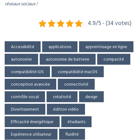
réseaux sociaux !
4.9/5 - (34 votes)
Accessibilité
applications
apprentissage en ligne
autonomie
autonomie de batterie
compacité
compatibilité iOS
compatibilité macOS
conception avancée
connectivité
contrôle vocal
créativité
design
Divertissement
édition vidéo
Efficacité énergétique
étudiants
Expérience utilisateur
fluidité