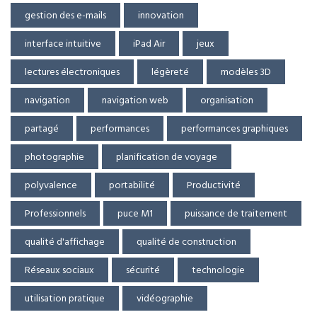
gestion des e-mails
innovation
interface intuitive
iPad Air
jeux
lectures électroniques
légèreté
modèles 3D
navigation
navigation web
organisation
partagé
performances
performances graphiques
photographie
planification de voyage
polyvalence
portabilité
Productivité
Professionnels
puce M1
puissance de traitement
qualité d'affichage
qualité de construction
Réseaux sociaux
sécurité
technologie
utilisation pratique
vidéographie