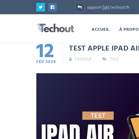
support [@] techout.fr
ACCUEIL
À PROPO
12
TEST APPLE IPAD AI
Techout
Test
FÉV
2024