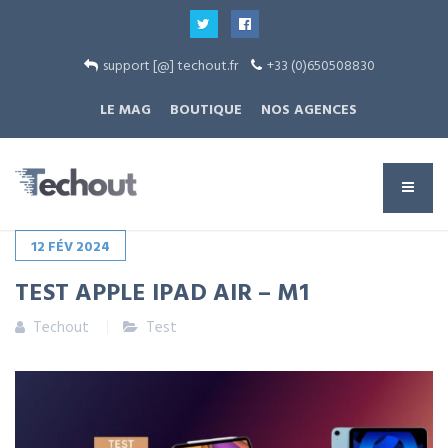
support [@] techout.fr
+33 (0)650508830
LE MAG
BOUTIQUE
NOS AGENCES
12
FÉV
2024
TEST APPLE IPAD AIR – M1
Techout
Test