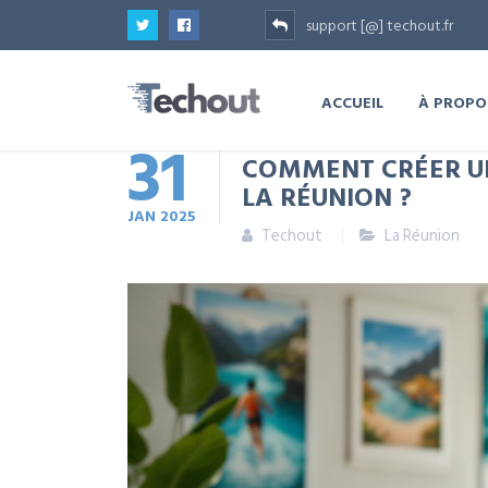
support [@] techout.fr
ACCUEIL
À PROPO
31
COMMENT CRÉER UNE
LA RÉUNION ?
JAN
2025
Techout
La Réunion