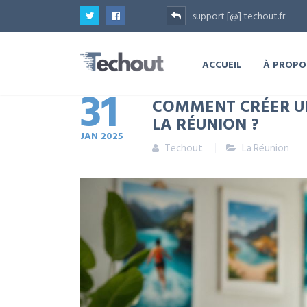
support [@] techout.fr
ACCUEIL
À PROPO
31
COMMENT CRÉER UNE
LA RÉUNION ?
JAN
2025
Techout
La Réunion