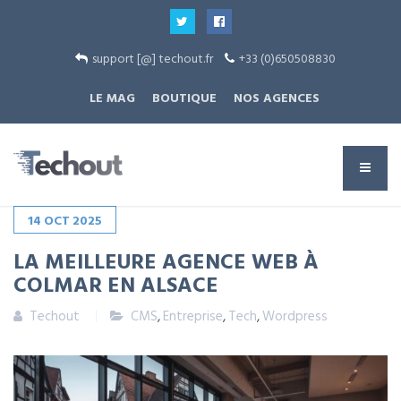
support [@] techout.fr
+33 (0)650508830
LE MAG
BOUTIQUE
NOS AGENCES
14
OCT
2025
LA MEILLEURE AGENCE WEB À
COLMAR EN ALSACE
Techout
CMS
,
Entreprise
,
Tech
,
Wordpress