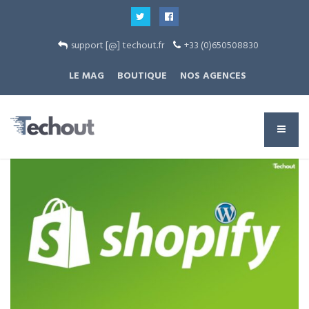
support [@] techout.fr
+33 (0)650508830
LE MAG
BOUTIQUE
NOS AGENCES