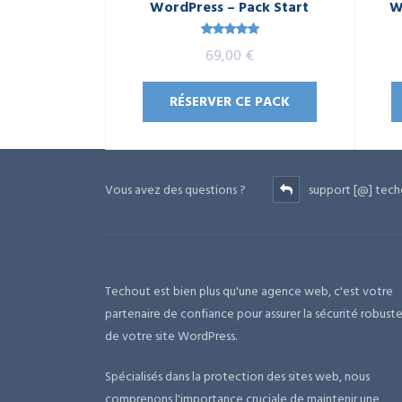
WordPress – Pack Start
W
Note
5.00
69,00
€
sur 5
RÉSERVER CE PACK
Vous avez des questions ?
support [@] tech
Techout est bien plus qu'une agence web, c'est votre
partenaire de confiance pour assurer la sécurité robust
de votre site WordPress.
Spécialisés dans la protection des sites web, nous
comprenons l'importance cruciale de maintenir une