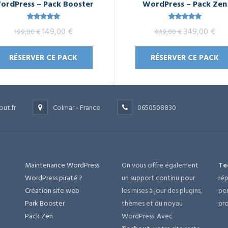
ordPress – Pack Booster
WordPress – Pack Zen
Note
5.00
Note
5.00
Le
Le
Le
Le
149,00
€
349,00
€
199,00
€
449,00
€
sur 5
sur 5
prix
prix
prix
prix
RÉSERVER CE PACK
RÉSERVER CE PACK
initial
actuel
initial
act
était :
est :
était :
est 
199,00 €.
149,00 €.
449,00 €.
349
out.fr
Colmar - France
0650508830
Maintenance WordPress
On vous offre également
Te
e
WordPress piraté ?
un support continu pour
rép
Création site web
les mises à jour des plugins,
per
Park Booster
thèmes et du noyau
pro
Pack Zen
WordPress. Avec