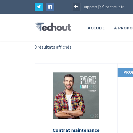
support [@] techout.fr
ACCUEIL
À PROPO
3 résultats affichés
PRO
Contrat maintenance