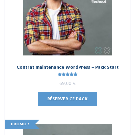
Contrat maintenance WordPress – Pack Start
Note
5.00
69,00
€
sur 5
RÉSERVER CE PACK
PROMO !