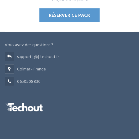
sur 5
prix
prix
RÉSERVER CE PACK
initial
actuel
était :
est :
449,00 €.
349,00 €.
Vous avez des questions ?
support [@] techout.fr
Colmar - France
0650508830