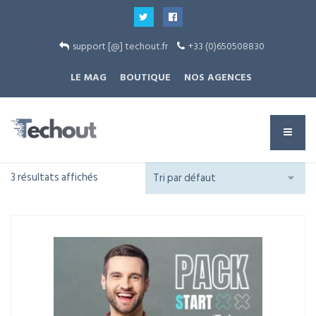
support [@] techout.fr
+33 (0)650508830
LE MAG
BOUTIQUE
NOS AGENCES
3 résultats affichés