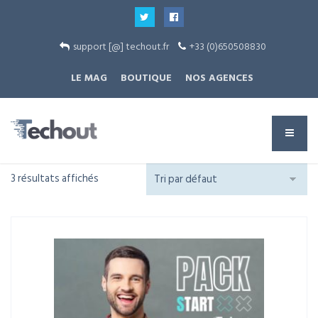
support [@] techout.fr
+33 (0)650508830
LE MAG
BOUTIQUE
NOS AGENCES
3 résultats affichés