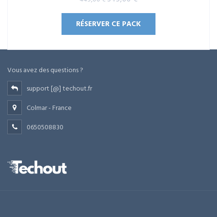
sur 5
prix
prix
RÉSERVER CE PACK
initial
actuel
était :
est :
449,00 €.
349,00 €.
Vous avez des questions ?
support [@] techout.fr
Colmar - France
0650508830