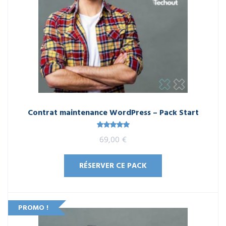
Contrat maintenance WordPress – Pack Start
Note
5.00
69,00
€
sur 5
RÉSERVER CE PACK
PROMO !