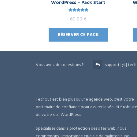
WordPress – Pack Start
W
Note
5.00
69,00
€
sur 5
RÉSERVER CE PACK
Vous avez des questions ?
support [@] tech
Techout est bien plus qu'une agence web, c'est votre
partenaire de confiance pour assurer la sécurité robust
de votre site WordPress.
Spécialisés dans la protection des sites web, nous
comprenons l'importance cruciale de maintenir une