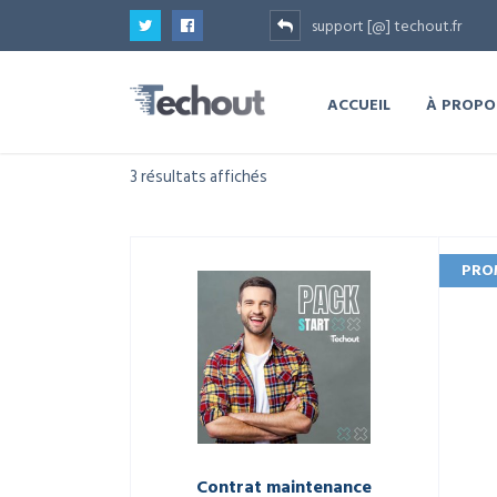
support [@] techout.fr
ACCUEIL
À PROPO
3 résultats affichés
PRO
Contrat maintenance