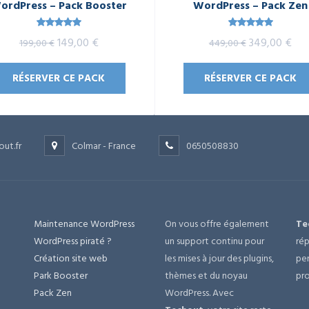
ordPress – Pack Booster
WordPress – Pack Zen
Note
5.00
Note
5.00
Le
Le
Le
Le
149,00
€
349,00
€
199,00
€
449,00
€
sur 5
sur 5
prix
prix
prix
prix
RÉSERVER CE PACK
RÉSERVER CE PACK
initial
actuel
initial
act
était :
est :
était :
est 
199,00 €.
149,00 €.
449,00 €.
349
out.fr
Colmar - France
0650508830
Maintenance WordPress
On vous offre également
Te
e
WordPress piraté ?
un support continu pour
rép
Création site web
les mises à jour des plugins,
per
Park Booster
thèmes et du noyau
pro
Pack Zen
WordPress. Avec