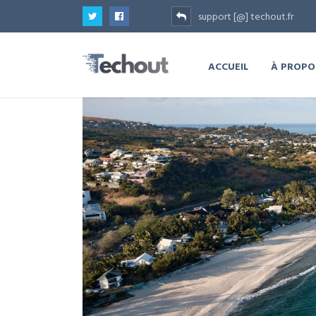
support [@] techout.fr
ACCUEIL
À PROPO