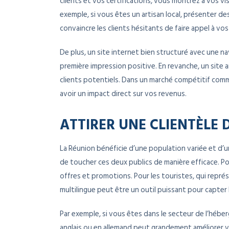
clients et vos certifications, vous montrez à vos vi
exemple, si vous êtes un artisan local, présenter 
convaincre les clients hésitants de faire appel à vos
De plus, un site internet bien structuré avec une n
première impression positive. En revanche, un site 
clients potentiels. Dans un marché compétitif comme
avoir un impact direct sur vos revenus.
ATTIRER UNE CLIENTÈLE D
La Réunion bénéficie d’une population variée et d’u
de toucher ces deux publics de manière efficace. Pou
offres et promotions. Pour les touristes, qui repré
multilingue peut être un outil puissant pour capter
Par exemple, si vous êtes dans le secteur de l’hébe
anglais ou en allemand peut grandement améliorer vo