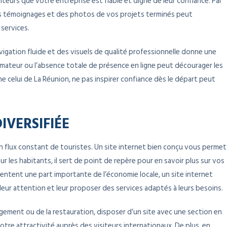
siteurs que votre entreprise est fiable et digne de leur confiance. Par
des témoignages et des photos de vos projets terminés peut
 services.
avigation fluide et des visuels de qualité professionnelle donne une
amateur ou l’absence totale de présence en ligne peut décourager les
 celui de La Réunion, ne pas inspirer confiance dès le départ peut
IVERSIFIÉE
n flux constant de touristes. Un site internet bien conçu vous permet
r les habitants, il sert de point de repère pour en savoir plus sur vos
sentent une part importante de l’économie locale, un site internet
 leur attention et leur proposer des services adaptés à leurs besoins.
rgement ou de la restauration, disposer d’un site avec une section en
tre attractivité auprès des visiteurs internationaux. De plus, en