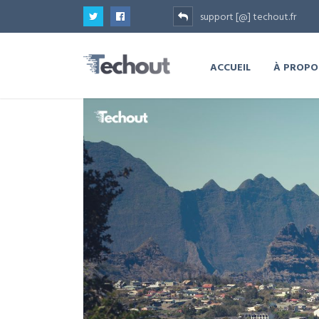
support [@] techout.fr
ACCUEIL
À PROPO