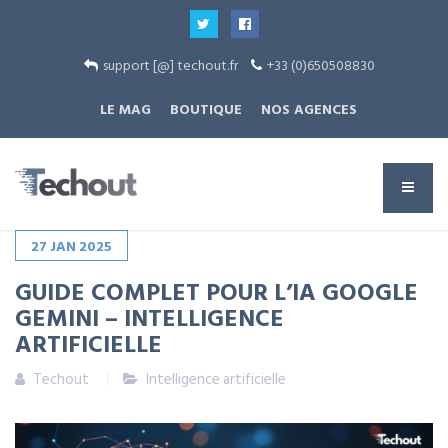
support [@] techout.fr
+33 (0)650508830
LE MAG
BOUTIQUE
NOS AGENCES
27
JAN
2025
GUIDE COMPLET POUR L’IA GOOGLE
GEMINI – INTELLIGENCE
ARTIFICIELLE
Techout
Intelligence artificielle