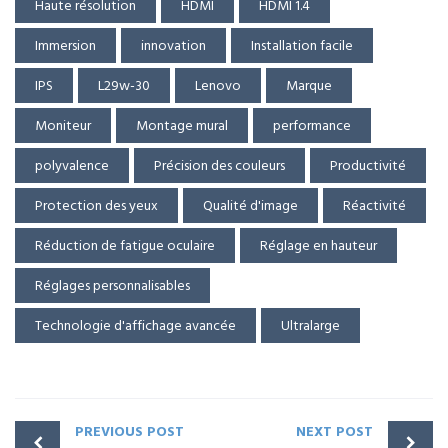
Haute résolution
HDMI
HDMI 1.4
Immersion
innovation
Installation facile
IPS
L29w-30
Lenovo
Marque
Moniteur
Montage mural
performance
polyvalence
Précision des couleurs
Productivité
Protection des yeux
Qualité d'image
Réactivité
Réduction de fatigue oculaire
Réglage en hauteur
Réglages personnalisables
Technologie d'affichage avancée
Ultralarge
PREVIOUS POST
NEXT POST