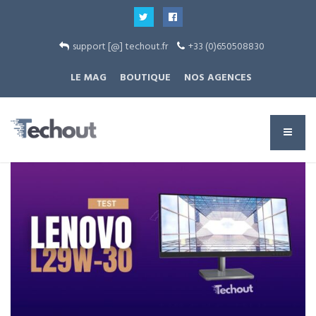
support [@] techout.fr
+33 (0)650508830
LE MAG
BOUTIQUE
NOS AGENCES