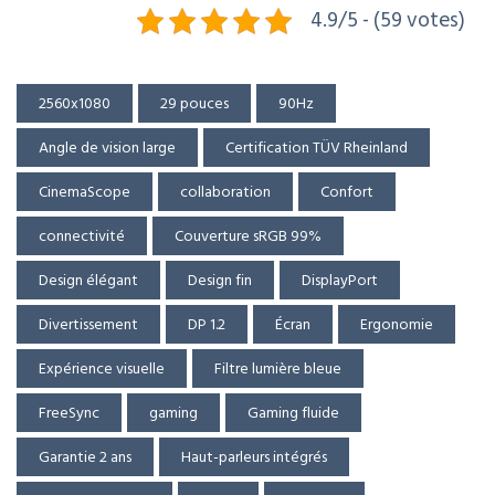
4.9/5 - (59 votes)
2560x1080
29 pouces
90Hz
Angle de vision large
Certification TÜV Rheinland
CinemaScope
collaboration
Confort
connectivité
Couverture sRGB 99%
Design élégant
Design fin
DisplayPort
Divertissement
DP 1.2
Écran
Ergonomie
Expérience visuelle
Filtre lumière bleue
FreeSync
gaming
Gaming fluide
Garantie 2 ans
Haut-parleurs intégrés