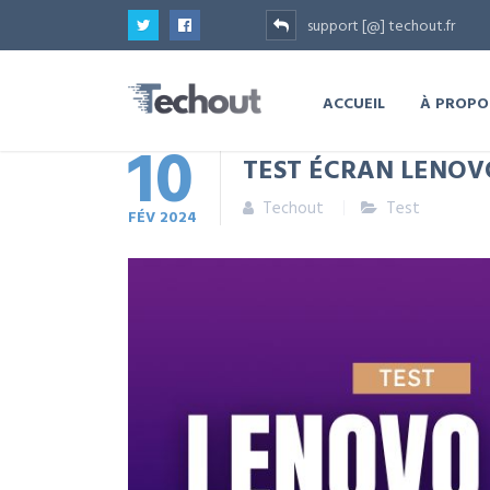
support [@] techout.fr
ACCUEIL
À PROPO
10
TEST ÉCRAN LENOV
Techout
Test
FÉV
2024