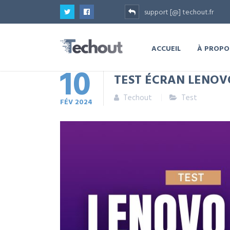
support [@] techout.fr
ACCUEIL
À PROPO
10
TEST ÉCRAN LENOV
Techout
Test
FÉV
2024