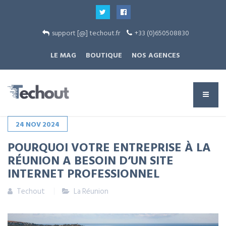
support [@] techout.fr
+33 (0)650508830
LE MAG
BOUTIQUE
NOS AGENCES
24
NOV
2024
POURQUOI VOTRE ENTREPRISE À LA
RÉUNION A BESOIN D’UN SITE
INTERNET PROFESSIONNEL
Techout
La Réunion