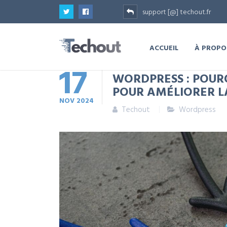
support [@] techout.fr
ACCUEIL
À PROPO
17
WORDPRESS : POUR
POUR AMÉLIORER 
NOV
2024
Techout
Wordpress