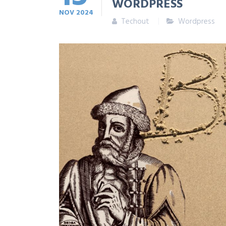
WORDPRESS
NOV
2024
Techout
Wordpress