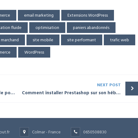
merce
email marketing
Extensions WordPress
ation fluide
optimisation
paniers abandonnés
e marchand
site mobile
site performant
trafic web
erce
WordPress
NEXT POST
Les meilleures solutions de sauvegarde pour votre site WordPress
Comment installer Prestashop sur son hébergement web
out.fr
Colmar - France
0650508830