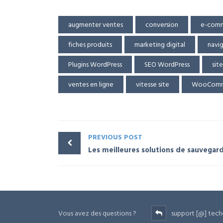
augmenter ventes
conversion
e-com
fiches produits
marketing digital
navig
Plugins WordPress
SEO WordPress
sit
ventes en ligne
vitesse site
WooComm
PREVIOUS POST
Vous avez des questions ?
support [@] tech