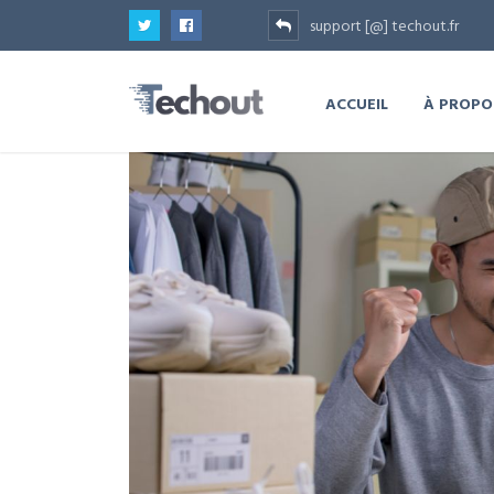
support [@] techout.fr
ACCUEIL
À PROPO