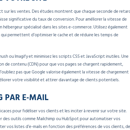
rect sur les ventes. Des études montrent que chaque seconde de retar
se significative du taux de conversion. Pour améliorer la vitesse de
 hébergeur spécialisé dans les sites e-commerce. Utilisez également
ui permettent d’optimiser le cache et de réduire les temps de
sh ou Imagify et minimisez les scripts CSS et JavaScript inutiles. Une
usion de contenu (CDN) pour que vos pages se chargent rapidement,
 N’oubliez pas que Google valorise également la vitesse de chargement
iorer votre visibilité et attirer davantage de clients potentiels.
G PAR E-MAIL
caces pour fidéliser vos clients et les inciter à revenir sur votre site.
er des outils comme Mailchimp ou HubSpot pour automatiser vos
 vos listes d’e-mails en fonction des préférences de vos clients, d