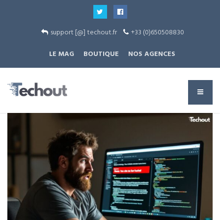
support [@] techout.fr
+33 (0)650508830
LE MAG
BOUTIQUE
NOS AGENCES