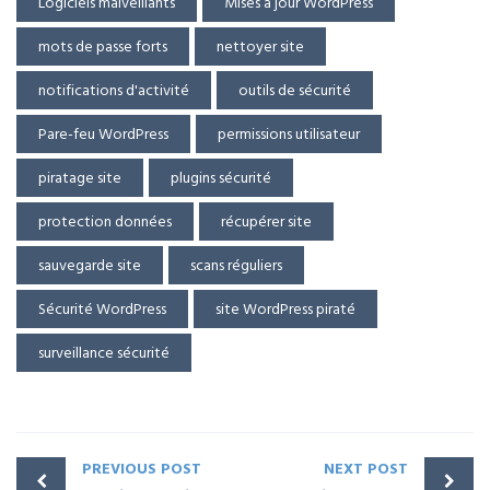
Logiciels malveillants
Mises à jour WordPress
mots de passe forts
nettoyer site
notifications d'activité
outils de sécurité
Pare-feu WordPress
permissions utilisateur
piratage site
plugins sécurité
protection données
récupérer site
sauvegarde site
scans réguliers
Sécurité WordPress
site WordPress piraté
surveillance sécurité
PREVIOUS POST
NEXT POST