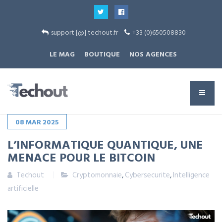
support [@] techout.fr
+33 (0)650508830
LE MAG
BOUTIQUE
NOS AGENCES
08
MAR
2025
L’INFORMATIQUE QUANTIQUE, UNE
MENACE POUR LE BITCOIN
Techout
Cryptomonnaie
,
Cybersecurite
,
Intelligence
artificielle