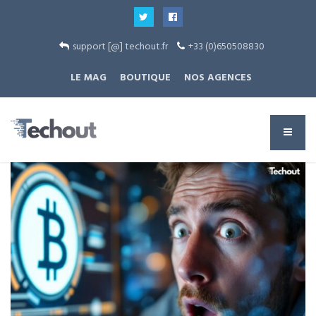
support [@] techout.fr
+33 (0)650508830
LE MAG
BOUTIQUE
NOS AGENCES