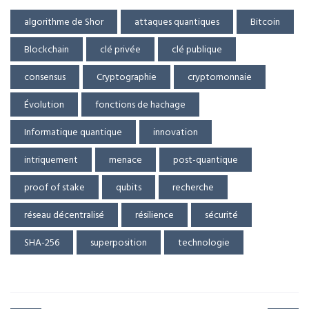
algorithme de Shor
attaques quantiques
Bitcoin
Blockchain
clé privée
clé publique
consensus
Cryptographie
cryptomonnaie
Évolution
fonctions de hachage
Informatique quantique
innovation
intriquement
menace
post-quantique
proof of stake
qubits
recherche
réseau décentralisé
résilience
sécurité
SHA-256
superposition
technologie