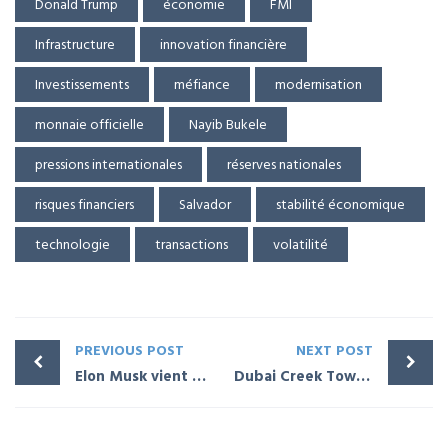
Donald Trump
économie
FMI
Infrastructure
innovation financière
Investissements
méfiance
modernisation
monnaie officielle
Nayib Bukele
pressions internationales
réserves nationales
risques financiers
Salvador
stabilité économique
technologie
transactions
volatilité
PREVIOUS POST
NEXT POST
Elon Musk vient d’écraser Open AI avec Grok 3
Dubai Creek Tower aux Emirats arabes unis