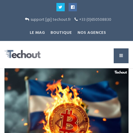
support [@] techout.fr
+33 (0)650508830
LE MAG
BOUTIQUE
NOS AGENCES