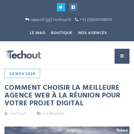
support [@] techout.fr
+33 (0)650508830
LE MAG
BOUTIQUE
NOS AGENCES
24
NOV
2024
COMMENT CHOISIR LA MEILLEURE
AGENCE WEB À LA RÉUNION POUR
VOTRE PROJET DIGITAL
Techout
La Réunion