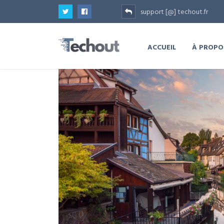
support [@] techout.fr
ACCUEIL
À PROPO