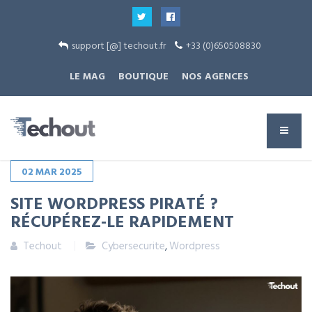
support [@] techout.fr
+33 (0)650508830
LE MAG
BOUTIQUE
NOS AGENCES
02
MAR
2025
SITE WORDPRESS PIRATÉ ?
RÉCUPÉREZ-LE RAPIDEMENT
Techout
Cybersecurite
,
Wordpress