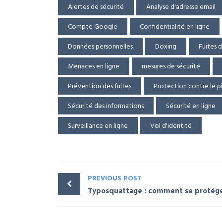
Alertes de sécurité
Analyse d'adresse email
Compte Google
Confidentialité en ligne
Données personnelles
Doxing
Fuites 
Menaces en ligne
mesures de sécurité
Prévention des fuites
Protection contre le p
Sécurité des informations
Sécurité en ligne
Surveillance en ligne
Vol d'identité
PREVIOUS POST