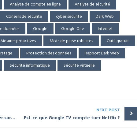
Analyse de compte en ligne
Analyse de sécurité
Conseils de sécurité
cyber sécurité
Dark Web
de données
Google
Google One
Internet
Mesures proactives
Mots de passe robustes
Outil gratuit
iratage
Protection des données
Rapport Dark Web
Sécurité informatique
Sécurité virtuelle
NEXT POST
Typosquattage : comment se protéger sur internet ?
Est-ce que Google TV compte tuer Netflix ?