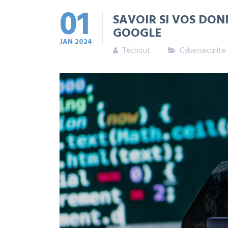
01
SAVOIR SI VOS DON
GOOGLE
JAN
2024
Techout
Cybersecurite