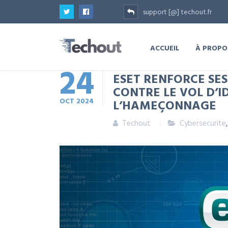
support [@] techout.fr
ACCUEIL
À PROPO
24
ESET RENFORCE SES
CONTRE LE VOL D’I
OCT
2024
L’HAMEÇONNAGE
Techout
Cybersecurite