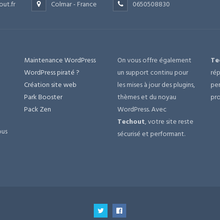
out.fr
Colmar - France
0650508830
Maintenance WordPress
On vous offre également
Te
e
WordPress piraté ?
un support continu pour
rép
Création site web
les mises à jour des plugins,
per
Park Booster
thèmes et du noyau
pro
Pack Zen
WordPress. Avec
Techout
, votre site reste
ous
sécurisé et performant.