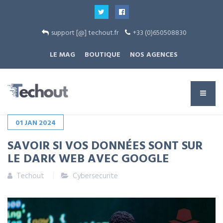
support [@] techout.fr
+33 (0)650508830
LE MAG
BOUTIQUE
NOS AGENCES
01
JAN
2024
SAVOIR SI VOS DONNÉES SONT SUR
LE DARK WEB AVEC GOOGLE
Techout
Cybersecurite