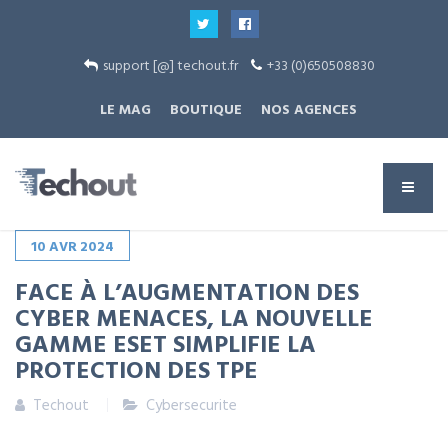
support [@] techout.fr
+33 (0)650508830
LE MAG
BOUTIQUE
NOS AGENCES
10
AVR
2024
FACE À L’AUGMENTATION DES
CYBER MENACES, LA NOUVELLE
GAMME ESET SIMPLIFIE LA
PROTECTION DES TPE
Techout
Cybersecurite