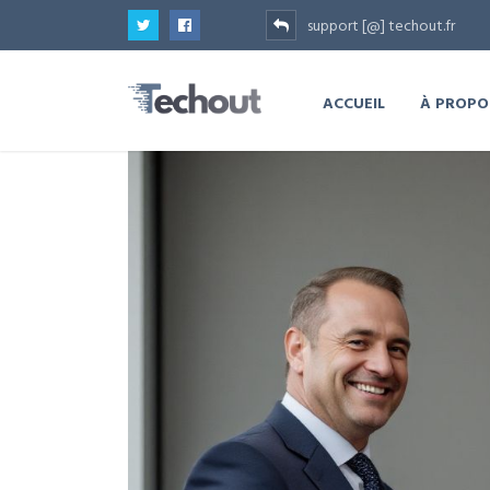
support [@] techout.fr
ACCUEIL
À PROPO