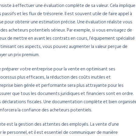
siste à effectuer une évaluation complète de sa valeur. Cela implique
s passifs et les flux de trésorerie. Il est souvent utile de faire appel à
e pour obtenir une estimation précise. Une évaluation réaliste vous
er des acheteurs potentiels sérieux. Par exemple, si vous envisagez de
dicieux de mettre en avant les contrats en cours, l’équipement spécialisé
timisant ces aspects, vous pouvez augmenter la valeur perçue de
ayer un prix premium.
 de préparer votre entreprise pour la vente en optimisant ses
ocessus plus efficaces, la réduction des coûts inutiles et
ntreprise bien gérée et performante sera plus attrayante pour les
assurer que tous les documents juridiques et financiers sont en ordre.
t les déclarations fiscales. Une documentation complète et bien organisé
renforcera la confiance des acheteurs potentiels.
ente est la gestion des attentes des employés. La vente d’une
 le personnel, et il est essentiel de communiquer de manière