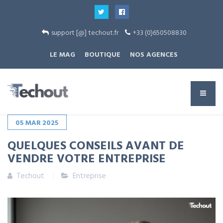
support [@] techout.fr
+33 (0)650508830
LE MAG
BOUTIQUE
NOS AGENCES
05
MAR
2025
QUELQUES CONSEILS AVANT DE
VENDRE VOTRE ENTREPRISE
Techout
Entreprise