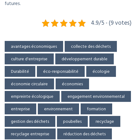
futures.
4.9/5 - (9 votes)
avantages économiques
collecte des déchets
culture d'entreprise
développement durable
Durabilité
éco-responsabilité
écologie
économie circulaire
économies
empreinte écologique
engagement environnemental
entreprise
environnement
formation
gestion des déchets
poubelles
recyclage
recyclage entreprise
réduction des déchets