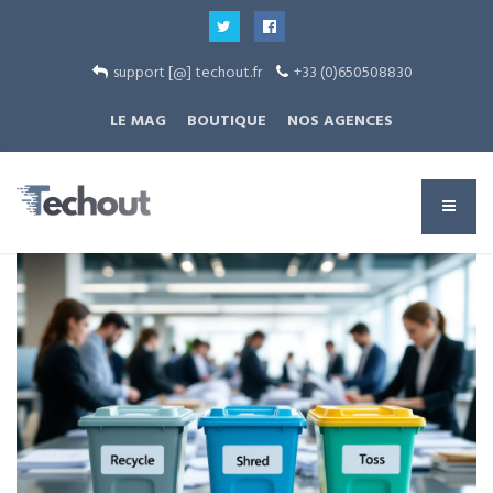
support [@] techout.fr
+33 (0)650508830
LE MAG
BOUTIQUE
NOS AGENCES